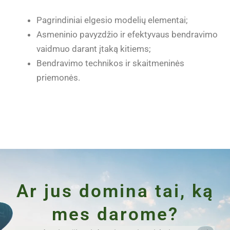
Pagrindiniai elgesio modelių elementai;
Asmeninio pavyzdžio ir efektyvaus bendravimo
vaidmuo darant įtaką kitiems;
Bendravimo technikos ir skaitmeninės
priemonės.
Ar jus domina tai, ką
mes darome?