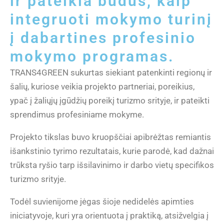
ir pateikia būdus, kaip
integruoti mokymo turinį
į dabartines profesinio
mokymo programas.
TRANS4GREEN sukurtas siekiant patenkinti regionų ir
šalių, kuriose veikia projekto partneriai, poreikius,
ypač į žaliųjų įgūdžių poreikį turizmo srityje, ir pateikti
sprendimus profesiniame mokyme.
Projekto tikslas buvo kruopščiai apibrėžtas remiantis
išankstinio tyrimo rezultatais, kurie parodė, kad dažnai
trūksta ryšio tarp išsilavinimo ir darbo vietų specifikos
turizmo srityje.
Todėl suvienijome jėgas šioje nedidelės apimties
iniciatyvoje, kuri yra orientuota į praktiką, atsižvelgia į