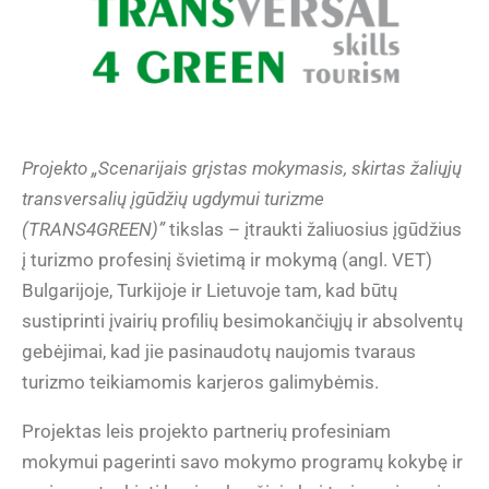
Projekto „Scenarijais grįstas mokymasis, skirtas žaliųjų
transversalių įgūdžių ugdymui turizme
(TRANS4GREEN)”
tikslas – įtraukti žaliuosius įgūdžius
į turizmo profesinį švietimą ir mokymą (angl. VET)
Bulgarijoje, Turkijoje ir Lietuvoje tam, kad būtų
sustiprinti įvairių profilių besimokančiųjų ir absolventų
gebėjimai, kad jie pasinaudotų naujomis tvaraus
turizmo teikiamomis karjeros galimybėmis.
Projektas leis projekto partnerių profesiniam
mokymui pagerinti savo mokymo programų kokybę ir