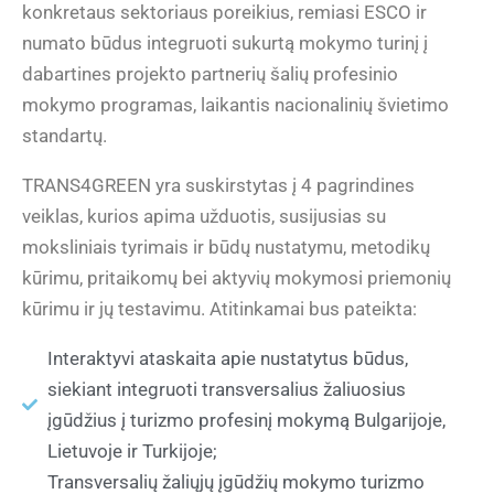
konkretaus sektoriaus poreikius, remiasi ESCO ir
numato būdus integruoti sukurtą mokymo turinį į
dabartines projekto partnerių šalių profesinio
mokymo programas, laikantis nacionalinių švietimo
standartų.
TRANS4GREEN yra suskirstytas į 4 pagrindines
veiklas, kurios apima užduotis, susijusias su
moksliniais tyrimais ir būdų nustatymu, metodikų
kūrimu, pritaikomų bei aktyvių mokymosi priemonių
kūrimu ir jų testavimu. Atitinkamai bus pateikta:
Interaktyvi ataskaita apie nustatytus būdus,
siekiant integruoti transversalius žaliuosius
įgūdžius į turizmo profesinį mokymą Bulgarijoje,
Lietuvoje ir Turkijoje;
Transversalių žaliųjų įgūdžių mokymo turizmo