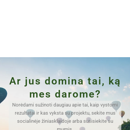
Ar jus domina tai, ką
mes darome?
Norėdami sužinoti daugiau apie tai, kaip vystomi
rezultatai ir kas vyksta su projektu, sekite mus
socialinėje žiniasklaidoje arba susisiekite su
mumis.