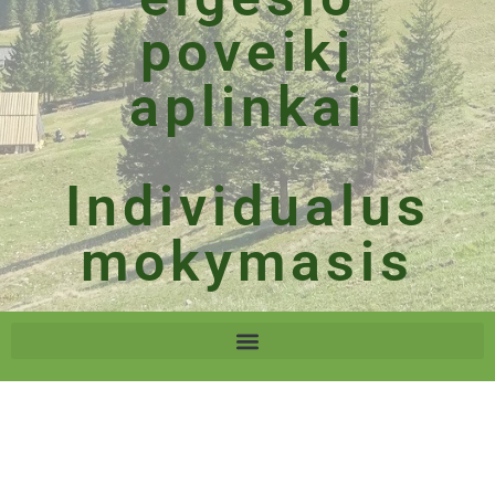
poveikį
aplinkai
Individualus
mokymasis