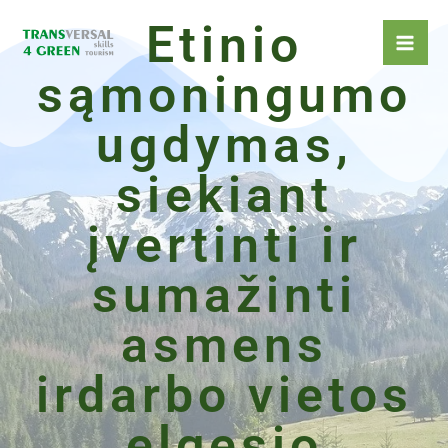
Pereiti
Etinio
prie
turinio
sąmoningumo
ugdymas,
siekiant
įvertinti ir
sumažinti
asmens
irdarbo vietos
elgesio