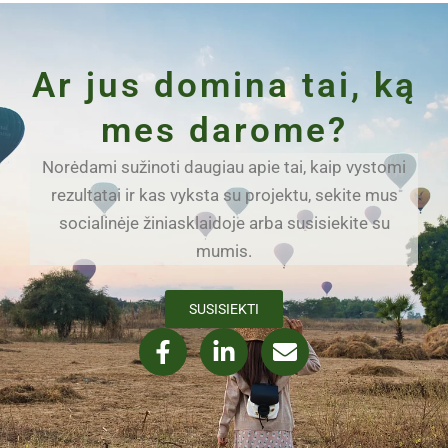
Ar jus domina tai, ką
mes darome?
Norėdami sužinoti daugiau apie tai, kaip vystomi
rezultatai ir kas vyksta su projektu, sekite mus
socialinėje žiniasklaidoje arba susisiekite su
mumis.
SUSISIEKTI
F
L
E
a
i
n
c
n
v
e
k
e
b
e
l