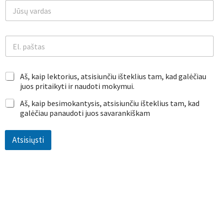
J
ū
s
ų
E
v
l
a
.
r
p
d
C
Aš, kaip lektorius, atsisiunčiu išteklius tam, kad galėčiau
a
a
h
š
juos pritaikyti ir naudoti mokymui.
s
e
t
*
c
Aš, kaip besimokantysis, atsisiunčiu išteklius tam, kad
a
k
galėčiau panaudoti juos savarankiškam
s
b
*
o
Atsisiųsti
x
e
s
*