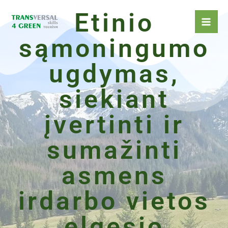
Pereiti
Etinio
prie
turinio
sąmoningumo
ugdymas,
siekiant
įvertinti ir
sumažinti
asmens
irdarbo vietos
elgesio