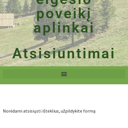
poveikį
aplinkai
Atsisiuntimai
Norėdami atsisiųsti išteklius, užpildykite formą