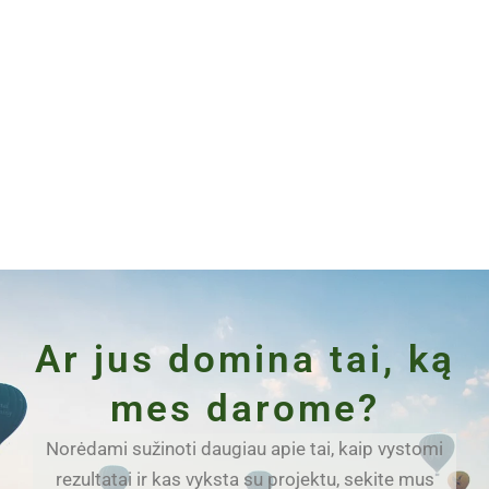
Ar jus domina tai, ką
mes darome?
Norėdami sužinoti daugiau apie tai, kaip vystomi
rezultatai ir kas vyksta su projektu, sekite mus