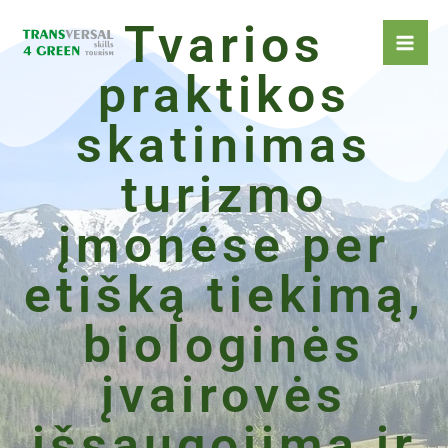
Pereiti
Tvarios
prie
turinio
praktikos
skatinimas
turizmo
įmonėse per
etišką tiekimą,
biologinės
įvairovės
išsaugojimą ir