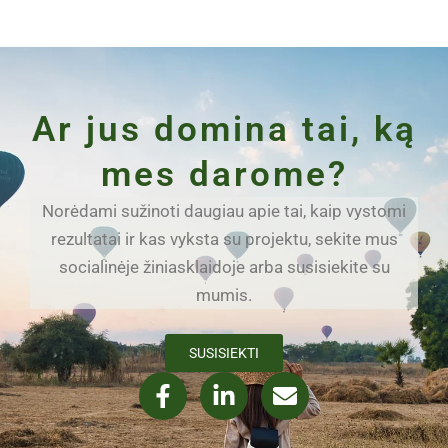
Ar jus domina tai, ką
mes darome?
Norėdami sužinoti daugiau apie tai, kaip vystomi
rezultatai ir kas vyksta su projektu, sekite mus
socialinėje žiniasklaidoje arba susisiekite su
mumis.
SUSISIEKTI
F
L
E
a
i
n
c
n
v