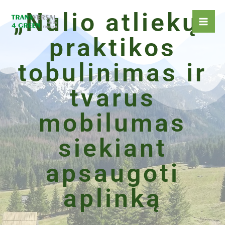
Pereiti
„Nulio atliekų“
prie
turinio
praktikos
tobulinimas ir
tvarus
mobilumas
siekiant
apsaugoti
aplinką