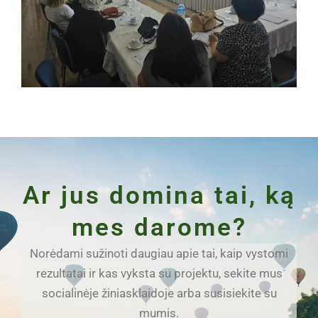
Ar jus domina tai, ką
mes darome?
Norėdami sužinoti daugiau apie tai, kaip vystomi
rezultatai ir kas vyksta su projektu, sekite mus
socialinėje žiniasklaidoje arba susisiekite su
mumis.