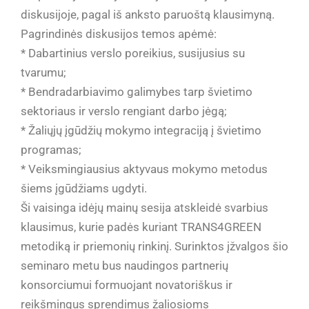
diskusijoje, pagal iš anksto paruoštą klausimyną.
Pagrindinės diskusijos temos apėmė:
* Dabartinius verslo poreikius, susijusius su
tvarumu;
* Bendradarbiavimo galimybes tarp švietimo
sektoriaus ir verslo rengiant darbo jėgą;
* Žaliųjų įgūdžių mokymo integraciją į švietimo
programas;
* Veiksmingiausius aktyvaus mokymo metodus
šiems įgūdžiams ugdyti.
Ši vaisinga idėjų mainų sesija atskleidė svarbius
klausimus, kurie padės kuriant TRANS4GREEN
metodiką ir priemonių rinkinį. Surinktos įžvalgos šio
seminaro metu bus naudingos partnerių
konsorciumui formuojant novatoriškus ir
reikšmingus sprendimus žaliosioms