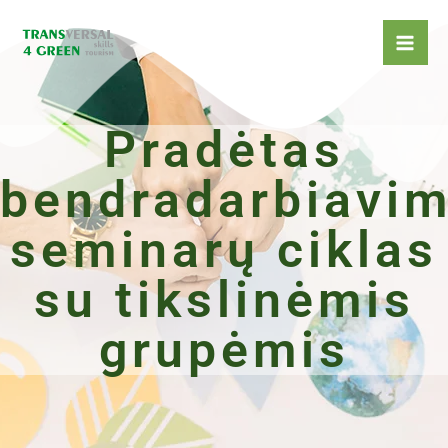
Pereiti
prie
turinio
Pradėtas
bendradarbiavi
seminarų ciklas
su tikslinėmis
grupėmis