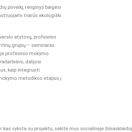
žių poveikį, renginys baigėsi
nstruojami tvarūs ekologiški
verslo atstovų, profesinio
emtinų grupių – seminaras
rioje profesinio mokymo
radarbiavo, dalijosi
us, kaip integruoti
ių mokymo metodikos etapus į
ir kas vyksta su projektu, sekite mus socialinėje žiniasklaid