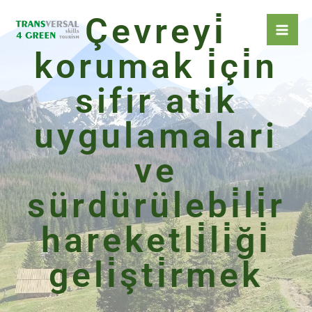
İçeriğe
Çevreyi̇
atla
korumak i̇çi̇n
sifir atik
uygulamalari
ve
sürdürülebi̇li̇r
hareketli̇li̇ği̇
geli̇şti̇rmek