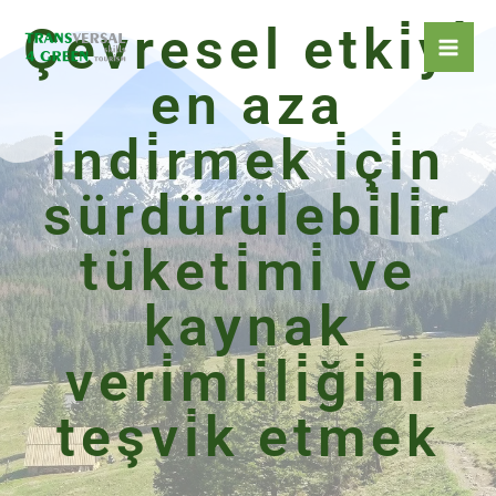
İçeriğe
Çevresel etki̇yi̇
atla
en aza
i̇ndi̇rmek i̇çi̇n
sürdürülebi̇li̇r
tüketi̇mi̇ ve
kaynak
veri̇mli̇li̇ği̇ni̇
teşvi̇k etmek