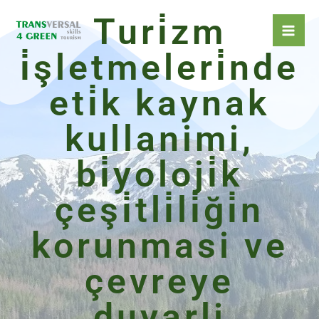
İçeriğe
Turi̇zm
atla
i̇şletmeleri̇nde
eti̇k kaynak
kullanimi,
bi̇yoloji̇k
çeşi̇tli̇li̇ği̇n
korunmasi ve
çevreye
duyarli