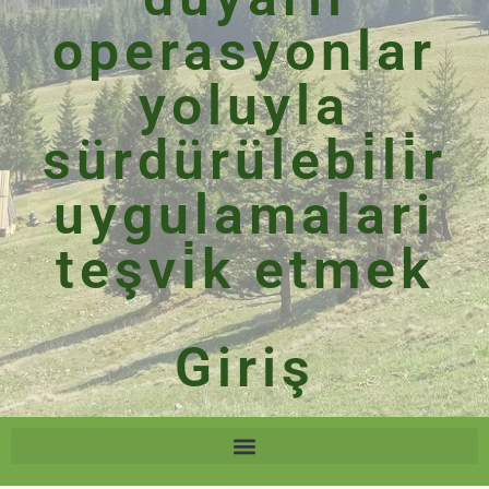
operasyonlar
yoluyla
sürdürülebi̇li̇r
uygulamalari
teşvi̇k etmek
Giriş