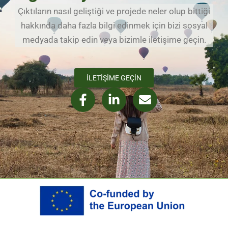
Çıktıların nasıl geliştiği ve projede neler olup bittiği
hakkında daha fazla bilgi edinmek için bizi sosyal
medyada takip edin veya bizimle iletişime geçin.
İLETIŞIME GEÇIN
F
L
E
a
i
n
c
n
v
e
k
e
b
e
l
o
d
o
o
i
p
k
n
e
-
-
f
i
n