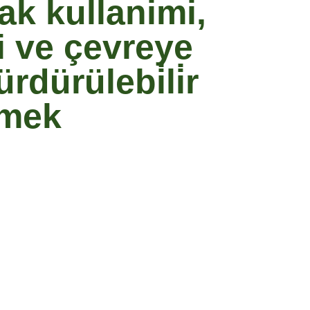
nak kullanimi,
asi ve çevreye
dürülebi̇li̇r
tmek