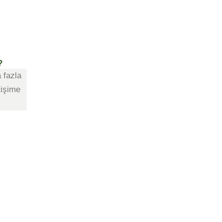
?
a fazla
tişime