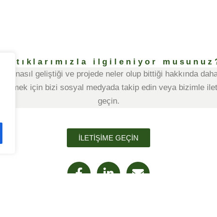
Yaptıklarımızla ilgileniyor musunuz
arın nasıl geliştiği ve projede neler olup bittiği hakkında dah
 edinmek için bizi sosyal medyada takip edin veya bizimle ile
geçin.
İLETIŞIME GEÇIN
F
L
E
a
i
n
c
n
v
e
k
e
b
e
l
o
d
o