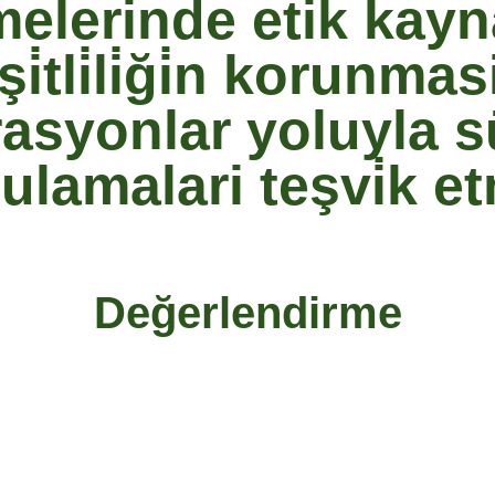
tmeleri̇nde eti̇k kay
eşi̇tli̇li̇ği̇n korunm
asyonlar yoluyla sür
ulamalari teşvi̇k e
Değerlendirme