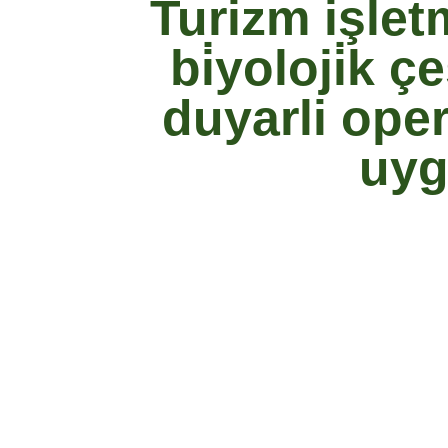
Turi̇zm i̇şle
bi̇yoloji̇k ç
duyarli oper
uyg