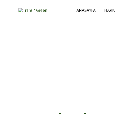
İçeriğe
ANASAYFA
HAKK
atla