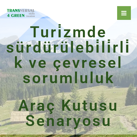
İçeriğe
atla
Turi̇zmde
sürdürülebi̇li̇rli̇
k ve çevresel
sorumluluk
Araç Kutusu
Senaryosu