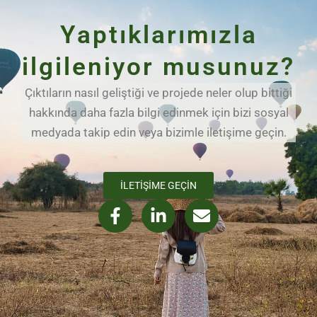
Yaptıklarımızla
ilgileniyor musunuz?
Çıktıların nasıl geliştiği ve projede neler olup bittiği
hakkında daha fazla bilgi edinmek için bizi sosyal
medyada takip edin veya bizimle iletişime geçin.
İLETIŞIME GEÇIN
F
L
E
a
i
n
c
n
v
e
k
e
b
e
l
o
d
o
o
i
p