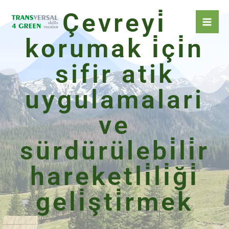
İçeriğe
Çevreyi̇
atla
korumak i̇çi̇n
sifir atik
uygulamalari
ve
sürdürülebi̇li̇r
hareketli̇li̇ği̇
geli̇şti̇rmek