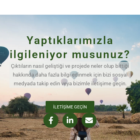
Yaptıklarımızla
ilgileniyor musunuz?
Çıktıların nasıl geliştiği ve projede neler olup bittiği
hakkında daha fazla bilgi edinmek için bizi sosyal
medyada takip edin veya bizimle iletişime geçin.
İLETIŞIME GEÇIN
F
L
E
a
i
n
c
n
v
e
k
e