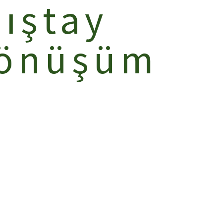
lıştay
Dönüşüm
”