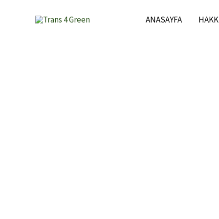
İçeriğe
ANASAYFA
HAKK
atla