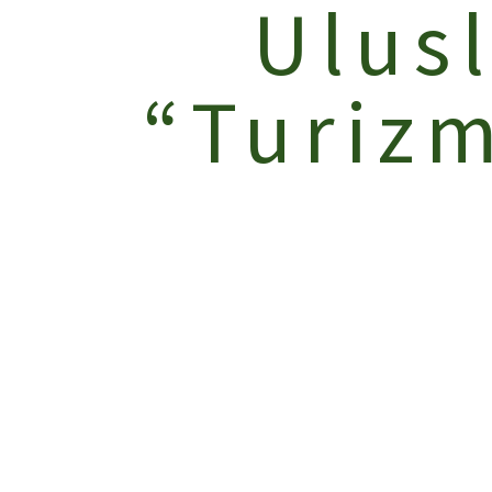
Ulusl
“Turiz