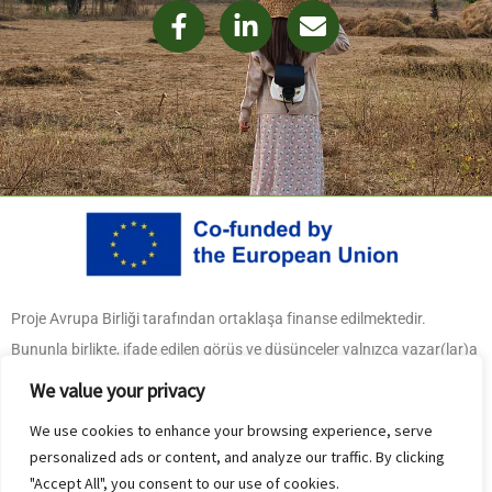
F
L
E
a
i
n
c
n
v
e
k
e
b
e
l
o
d
o
o
i
p
k
n
e
-
-
f
i
n
Proje Avrupa Birliği tarafından ortaklaşa finanse edilmektedir.
Bununla birlikte, ifade edilen görüş ve düşünceler yalnızca yazar(lar)a
aittir ve Avrupa Birliği veya Ulusal Ajansın (İnsan Kaynakları
We value your privacy
Geliştirme Merkezi)
We use cookies to enhance your browsing experience, serve
görüşlerini yansıtmayabilir. Bunlardan ne Avrupa Birliği ne de İnsan
personalized ads or content, and analyze our traffic. By clicking
Hakları Konseyi sorumlu tutulamaz.
"Accept All", you consent to our use of cookies.