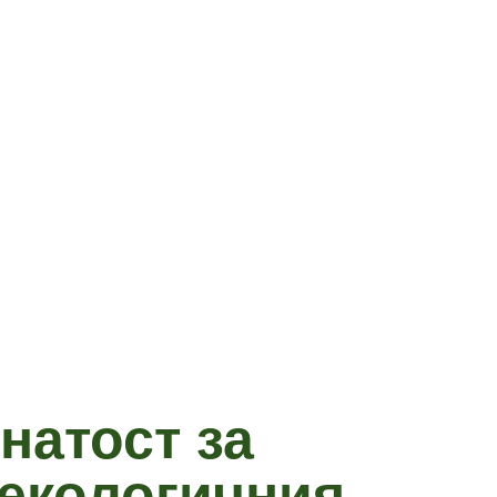
натост за
 екологичния