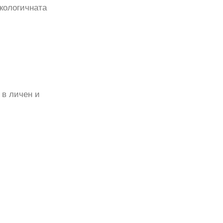
кологичната
 в личен и