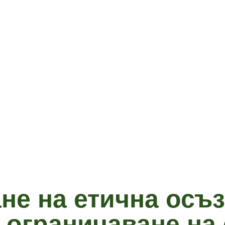
е на етична осъз
 ограничаване на