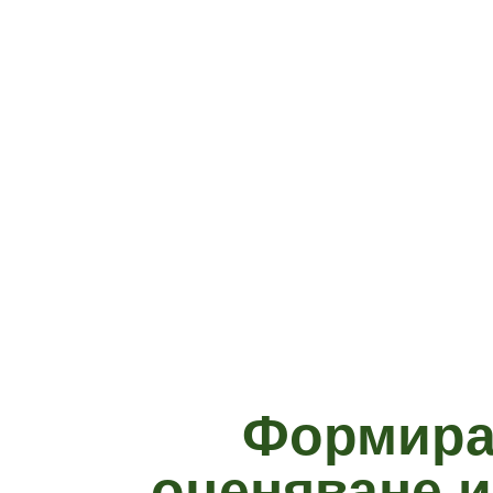
Формиран
оценяване и