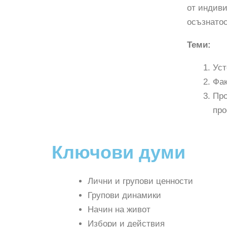
от индиви
осъзнато
Теми:
Уст
Фак
Про
про
Ключови думи
Лични и групови ценности
Групови динамики
Начин на живот
Избори и действия