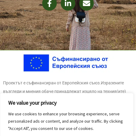
a
i
n
c
n
v
e
k
e
b
e
l
o
d
o
o
i
p
k
n
e
-
-
f
i
n
Проектът е съфинансиран от Европейския съюз.Изразените
възгледи и мнения обаче принадлежат изцяло на техния(ите)
автор(и) и не отразяват непременно възгледите и мненията на
We value your privacy
Европейския съюз или на Националната агенция (Център за
We use cookies to enhance your browsing experience, serve
развитие на човешките ресурси – България). За тях не носи
personalized ads or content, and analyze our traffic. By clicking
отговорност нито Европейският съюз, нито ЦРЧР.
"Accept All", you consent to our use of cookies.