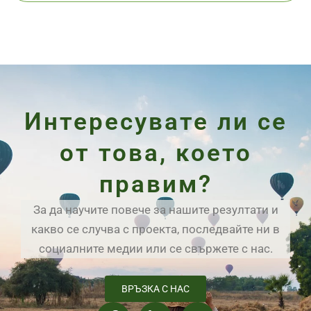
Интересувате ли се
от това, което
правим?
За да научите повече за нашите резултати и
какво се случва с проекта, последвайте ни в
социалните медии или се свържете с нас.
ВРЪЗКА С НАС
F
L
E