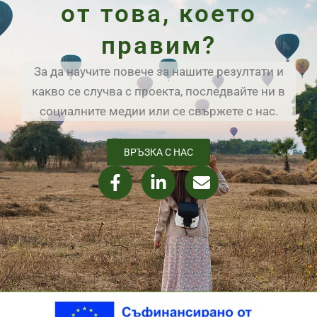
от това, което
правим?
За да научите повече за нашите резултати и
какво се случва с проекта, последвайте ни в
социалните медии или се свържете с нас.
ВРЪЗКА С НАС
F
L
E
a
i
n
c
n
v
e
k
e
b
e
l
o
d
o
o
i
p
k
n
e
-
-